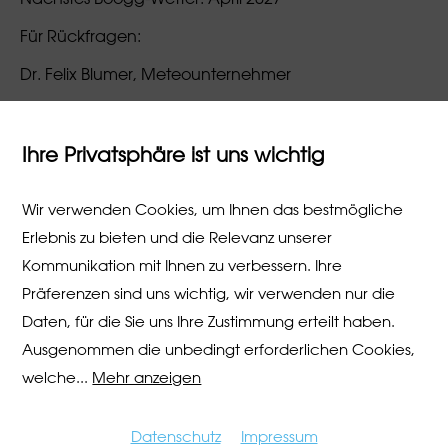
Für Rückfragen:
Dr. Felix Blumer, Meteounternehmer
Blumer Communication & Consulting GmbH, Ihr
Fachspezialist für Wetter und Klima
Ihre Privatsphäre ist uns wichtig
Haarbachstrasse 12, 8405 Winterthur.
Wir verwenden Cookies, um Ihnen das bestmögliche
Mail:
blumercc@bluewin.ch
; Mobile: 079 237 80 20
Erlebnis zu bieten und die Relevanz unserer
Kommunikation mit Ihnen zu verbessern. Ihre
SRF Meteo
Präferenzen sind uns wichtig, wir verwenden nur die
Daten, für die Sie uns Ihre Zustimmung erteilt haben.
Ausgenommen die unbedingt erforderlichen Cookies,
welche
...
Mehr anzeigen
Datenschutz
Impressum