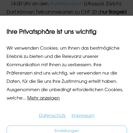
14.00 Uhr an den
Aufstellungsort
(Utoquai, Zürich).
Dort können Teilnahmekarten zu CHF 20 (
nur Bargeld
möglich
) bezogen werden.
Ihre Privatsphäre ist uns wichtig
Lageplan Vermietungsort
Wir verwenden Cookies, um Ihnen das bestmögliche
Erlebnis zu bieten und die Relevanz unserer
Ich verfüge über
Kommunikation mit Ihnen zu verbessern. Ihre
Kostüm oder
ein Kostüm/
Präferenzen sind uns wichtig, wir verwenden nur die
Tracht mieten
eine eigene
Daten, für die Sie uns Ihre Zustimmung erteilt haben.
Tracht
Ausgenommen die unbedingt erforderlichen Cookies,
welche
...
Mehr anzeigen
Datenschutz
Impressum
Einstellungen