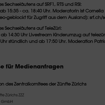
s Sechseläutens auf SRF1, RTS und RSI:
b 15:35 - ca. 18:40 Uhr. Moderatorin ist Cornelia
eo-geblockt für Zugriff aus dem Ausland): srf.ch
s Sechseläutens auf TeleZüri:
 ab 14:30 Uhr Livestream Kinderumzug auf telezü
Uhr stündlich und ab 17:50 Uhr. Moderation Patri
se für Medienanfragen
 des Zentralkomitees der Zünfte Zürichs
te Zürichs ZZZ
er GmbH