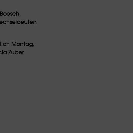
 Boesch.
/sechselaeuten
ri.ch Montag,
cia Zuber