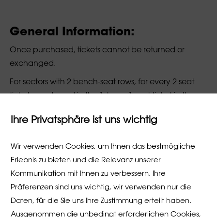
General Information:
Once purchased, tickets cannot be returned or
exchanged.
For sectors with 2 bench-seat rows, for every 2 seat
tickets purchased in the 1st row, 1 seat ticket in the
2nd row must also be purchased.
Ihre Privatsphäre ist uns wichtig
The shopping cart is limited.
Children also require a seat.
Wir verwenden Cookies, um Ihnen das bestmögliche
Erlebnis zu bieten und die Relevanz unserer
For seat sales at Zürcher Kantonalbank, no special
Kommunikation mit Ihnen zu verbessern. Ihre
seat allocation is available. Zürcher Kantonalbank
Präferenzen sind uns wichtig, wir verwenden nur die
cannot provide any information about seat sales.
Daten, für die Sie uns Ihre Zustimmung erteilt haben.
Seats with sufficient space for wheelchairs can only
Ausgenommen die unbedingt erforderlichen Cookies,