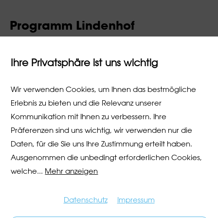
Programm Lindenhof
16.00 Uhr - 23.00 Uhr
"Strassburg und Zürich, die Geschichte geht weiter ...":
Ihre Privatsphäre ist uns wichtig
Festbetrieb auf dem Lindenhof
12.00 Uhr: Strassburg GRS Rhythmische Gymanstik
Wir verwenden Cookies, um Ihnen das bestmögliche
(Festzelt)
Erlebnis zu bieten und die Relevanz unserer
12.20 Uhr: Kinderchor "Les Colibris" (Festzelt)
Kommunikation mit Ihnen zu verbessern. Ihre
12.45 Uhr: Centre choréographique de Strasbourg
Präferenzen sind uns wichtig, wir verwenden nur die
(Festzelt)
Daten, für die Sie uns Ihre Zustimmung erteilt haben.
13.0 Uhr: Musikschulen (Festzelt)
Ausgenommen die unbedingt erforderlichen Cookies,
15.45 Uhr: Musikschulen (Münsterhof)
welche
...
Mehr anzeigen
Datenschutz
Impressum