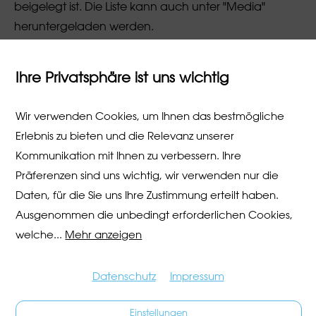
beigelegt ist. Die Liste kann auch unter "Media"
heruntergeladen werden.
Ihre Privatsphäre ist uns wichtig
Wir verwenden Cookies, um Ihnen das bestmögliche
Programm Lindenhof
Erlebnis zu bieten und die Relevanz unserer
Kanton Zug:
Ausstellung und Shop, Unterhaltung und
Kommunikation mit Ihnen zu verbessern. Ihre
Verpflegung,
Zuger Spezialitäten
, z.B. Chriesiwurst,
Präferenzen sind uns wichtig, wir verwenden nur die
Walchwiler Bergkäse, Kirschtorte, Baarer Bier, Etter
Daten, für die Sie uns Ihre Zustimmung erteilt haben.
Kirsch etc.
Ausstellung "Kirschen, Krypto & Klischees"
Ausgenommen die unbedingt erforderlichen Cookies,
Details siehe unter Freitag
welche
...
Mehr anzeigen
Datenschutz
Impressum
Einstellungen