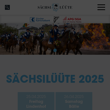
SÄCHSILÜÜTE 2025
25.04.2025
26.04.2025
Freitag
Samstag
Lindenhof
Bälle